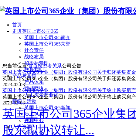
首页
走进英国上市公司365
英国上市公司365简介
英国上市公司365荣誉
社会责任
战略布局
招投标管理
您当前位置:
首页
投资者关系
公司公告
联系我们
英国上市公司365企业（集团）股份有限公司关于归还募集资
产品与营销
英国上市公司365企业（集团）股份有限公司关于归还募集资金的
产品体系
2023-02-03
营销网络
英国上市公司365企业（集团）股份有限公司关于终止购买房
人工虎骨产业化
英国上市公司365企业（集团）股份有限公司关于终止购买房产的
新闻与活动
2023-02-03
英国上市公司365新闻
英国上市公司365企业集
员工风采
视频中心
股东拟协议转让...
人力资源
企业文化