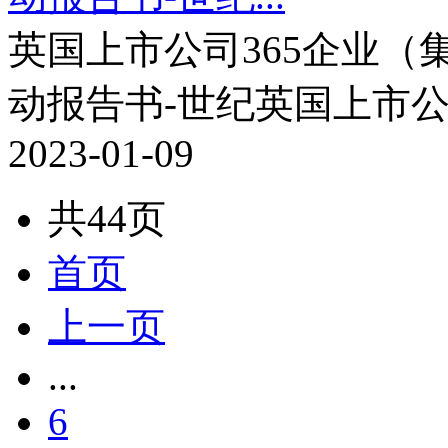
英国上市公司365企业
动报告书-世纪英国上市公司
2023-01-09
共44页
首页
上一页
...
6