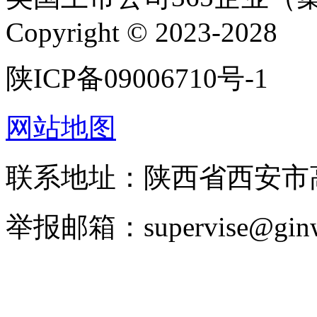
Copyright © 2023-2028
陕ICP备09006710号-1
网站地图
联系地址：陕西省西安
举报邮箱：supervise@ginw