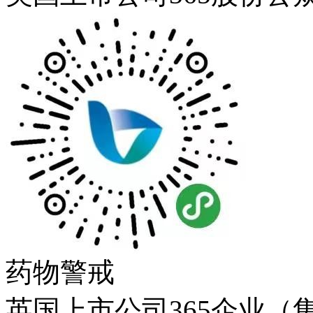
药物警戒
英国上市公司365企业