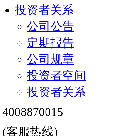
投资者关系
公司公告
定期报告
公司规章
投资者空间
投资者关系
4008870015
(客服热线)